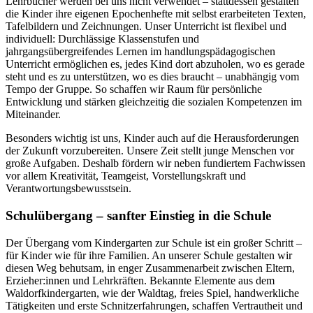
Lehrbücher werden bei uns nicht verwendet – stattdessen gestalten
die Kinder ihre eigenen Epochenhefte mit selbst erarbeiteten Texten,
Tafelbildern und Zeichnungen. Unser Unterricht ist flexibel und
individuell: Durchlässige Klassenstufen und
jahrgangsübergreifendes Lernen im handlungspädagogischen
Unterricht ermöglichen es, jedes Kind dort abzuholen, wo es gerade
steht und es zu unterstützen, wo es dies braucht – unabhängig vom
Tempo der Gruppe. So schaffen wir Raum für persönliche
Entwicklung und stärken gleichzeitig die sozialen Kompetenzen im
Miteinander.
Besonders wichtig ist uns, Kinder auch auf die Herausforderungen
der Zukunft vorzubereiten. Unsere Zeit stellt junge Menschen vor
große Aufgaben. Deshalb fördern wir neben fundiertem Fachwissen
vor allem Kreativität, Teamgeist, Vorstellungskraft und
Verantwortungsbewusstsein.
Schulübergang – sanfter Einstieg in die Schule
Der Übergang vom Kindergarten zur Schule ist ein großer Schritt –
für Kinder wie für ihre Familien. An unserer Schule gestalten wir
diesen Weg behutsam, in enger Zusammenarbeit zwischen Eltern,
Erzieher:innen und Lehrkräften. Bekannte Elemente aus dem
Waldorfkindergarten, wie der Waldtag, freies Spiel, handwerkliche
Tätigkeiten und erste Schnitzerfahrungen, schaffen Vertrautheit und